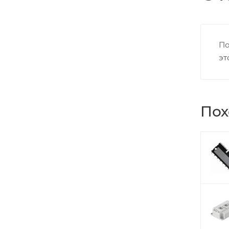
По
эт
Пох