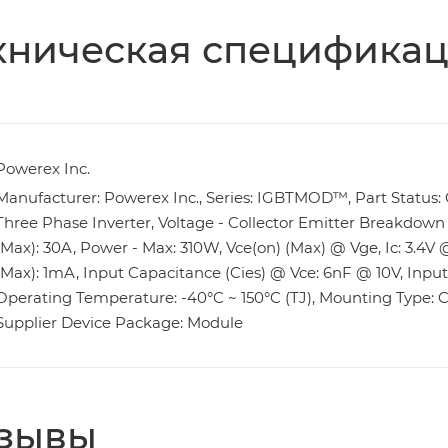
хническая специфика
Powerex Inc.
Manufacturer: Powerex Inc., Series: IGBTMOD™, Part Status: O
Three Phase Inverter, Voltage - Collector Emitter Breakdown (
(Max): 30A, Power - Max: 310W, Vce(on) (Max) @ Vge, Ic: 3.4V @
(Max): 1mA, Input Capacitance (Cies) @ Vce: 6nF @ 10V, Input
Operating Temperature: -40°C ~ 150°C (TJ), Mounting Type: 
Supplier Device Package: Module
зывы