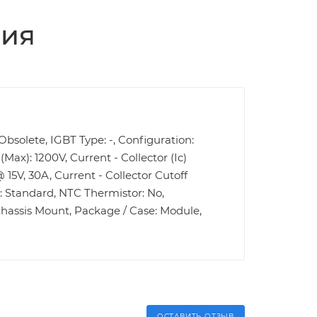
ция
bsolete, IGBT Type: -, Configuration:
Max): 1200V, Current - Collector (Ic)
 15V, 30A, Current - Collector Cutoff
: Standard, NTC Thermistor: No,
Chassis Mount, Package / Case: Module,
ОСТАВИТЬ ОТЗЫВ