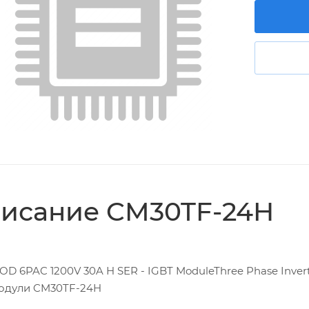
исание CM30TF-24H
OD 6PAC 1200V 30A H SER - IGBT ModuleThree Phase Inver
одули CM30TF-24H