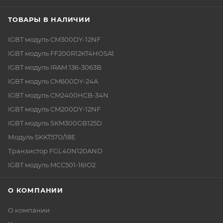
ТОВАРЫ В НАЛИЧИИ
IGBT модуль CM300DY-12NF
IGBT модуль FF200R12KT4HOSA1
IGBT модуль IRAM 136-3063B
IGBT модуль CM600DY-24A
IGBT модуль CM2400HCB-34N
IGBT модуль CM200DY-12NF
IGBT модуль SKM300GB125D
Модуль SKKT570/18E
Транзистор FGL40N120AND
IGBT модуль MCC501-16IO2
О КОМПАНИИ
О компании