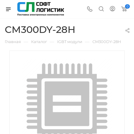
0
CM300DY-28H
—
—
—
Главная
Каталог
IGBT модули
CM300DY-28H