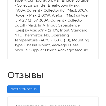
Type: -, Configuration: Half Bridge, Voltage
- Collector Emitter Breakdown (Max):
1400V, Current - Collector (Ic) (Max): 300A,
Power - Max: 2100W, Vce(on) (Max) @ Vge,
Ic: 4.2V @ 15V, 300A, Current - Collector
Cutoff (Max): 1mA, Input Capacitance
(Cies) @ Vce: 60nF @ 10V, Input: Standard,
NTC Thermistor: No, Operating
Temperature: -40°C ~ 150°C (TJ), Mounting
Type: Chassis Mount, Package / Case:
Module, Supplier Device Package: Module
Отзывы
ОСТАВИТЬ ОТЗЫВ