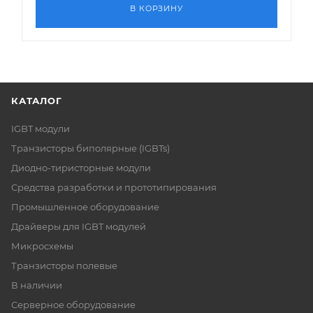
В КОРЗИНУ
КАТАЛОГ
IGBT модули
Транзисторы биполярные (IGBTs)
Диодно-тиристорные модули
Средства разработки и прототипирования
Промышленное оборудование
Драйверы для IGBT модулей
Микросхемы
Транзисторы полевые
В наличии
Серверное оборудование