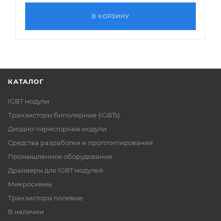
В КОРЗИНУ
КАТАЛОГ
IGBT модули
Транзисторы биполярные (IGBTs)
Диодно-тиристорные модули
Средства разработки и прототипирования
Промышленное оборудование
Драйверы для IGBT модулей
Микросхемы
Транзисторы полевые
В наличии