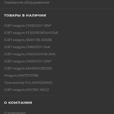
Серверное оборудование
ТОВАРЫ В НАЛИЧИИ
IGBT модуль CM300DY-12NF
IGBT модуль FF200R12KT4HOSA1
IGBT модуль IRAM 136-3063B
IGBT модуль CM600DY-24A
IGBT модуль CM2400HCB-34N
IGBT модуль CM200DY-12NF
IGBT модуль SKM300GB125D
Модуль SKKT570/18E
Транзистор FGL40N120AND
IGBT модуль MCC501-16IO2
О КОМПАНИИ
О компании