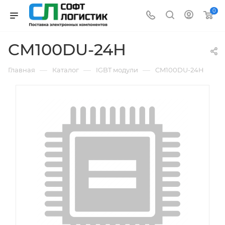
0
CM100DU-24H
—
—
—
Главная
Каталог
IGBT модули
CM100DU-24H