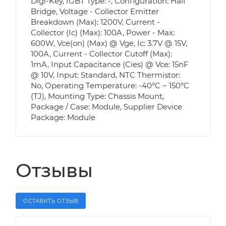
Digi-Key, IGBT Type: -, Configuration: Half
Bridge, Voltage - Collector Emitter
Breakdown (Max): 1200V, Current -
Collector (Ic) (Max): 100A, Power - Max:
600W, Vce(on) (Max) @ Vge, Ic: 3.7V @ 15V,
100A, Current - Collector Cutoff (Max):
1mA, Input Capacitance (Cies) @ Vce: 15nF
@ 10V, Input: Standard, NTC Thermistor:
No, Operating Temperature: -40°C ~ 150°C
(TJ), Mounting Type: Chassis Mount,
Package / Case: Module, Supplier Device
Package: Module
Отзывы
ОСТАВИТЬ ОТЗЫВ