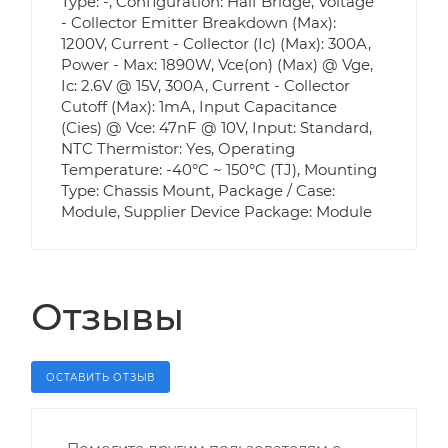
Type: -, Configuration: Half Bridge, Voltage
- Collector Emitter Breakdown (Max):
1200V, Current - Collector (Ic) (Max): 300A,
Power - Max: 1890W, Vce(on) (Max) @ Vge,
Ic: 2.6V @ 15V, 300A, Current - Collector
Cutoff (Max): 1mA, Input Capacitance
(Cies) @ Vce: 47nF @ 10V, Input: Standard,
NTC Thermistor: Yes, Operating
Temperature: -40°C ~ 150°C (TJ), Mounting
Type: Chassis Mount, Package / Case:
Module, Supplier Device Package: Module
Отзывы
ОСТАВИТЬ ОТЗЫВ