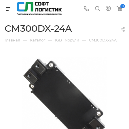
0
CM300DX-24A
—
—
—
Главная
Каталог
IGBT модули
CM300DX-24A