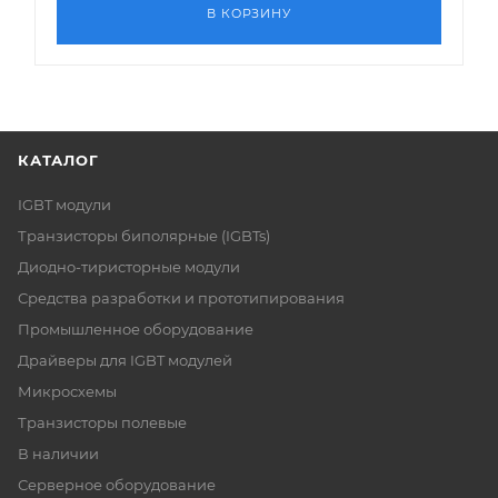
В КОРЗИНУ
КАТАЛОГ
IGBT модули
Транзисторы биполярные (IGBTs)
Диодно-тиристорные модули
Средства разработки и прототипирования
Промышленное оборудование
Драйверы для IGBT модулей
Микросхемы
Транзисторы полевые
В наличии
Серверное оборудование