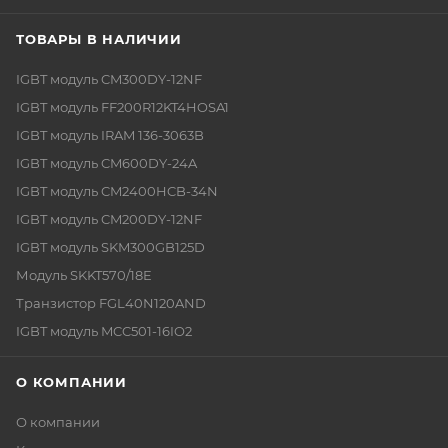
ТОВАРЫ В НАЛИЧИИ
IGBT модуль CM300DY-12NF
IGBT модуль FF200R12KT4HOSA1
IGBT модуль IRAM 136-3063B
IGBT модуль CM600DY-24A
IGBT модуль CM2400HCB-34N
IGBT модуль CM200DY-12NF
IGBT модуль SKM300GB125D
Модуль SKKT570/18E
Транзистор FGL40N120AND
IGBT модуль MCC501-16IO2
О КОМПАНИИ
О компании