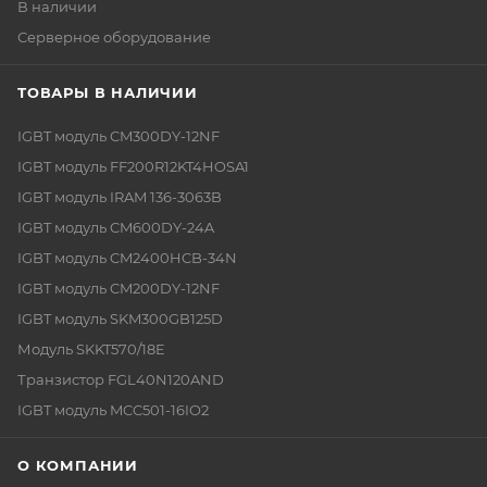
В наличии
Серверное оборудование
ТОВАРЫ В НАЛИЧИИ
IGBT модуль CM300DY-12NF
IGBT модуль FF200R12KT4HOSA1
IGBT модуль IRAM 136-3063B
IGBT модуль CM600DY-24A
IGBT модуль CM2400HCB-34N
IGBT модуль CM200DY-12NF
IGBT модуль SKM300GB125D
Модуль SKKT570/18E
Транзистор FGL40N120AND
IGBT модуль MCC501-16IO2
О КОМПАНИИ