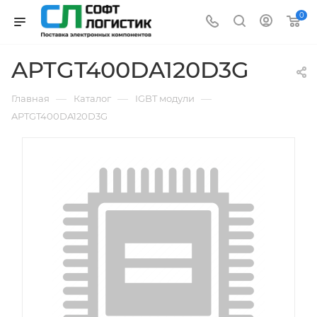
0
APTGT400DA120D3G
—
—
—
Главная
Каталог
IGBT модули
APTGT400DA120D3G