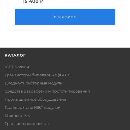
15 400
₽
В КОРЗИНУ
КАТАЛОГ
IGBT модули
Транзисторы биполярные (IGBTs)
Диодно-тиристорные модули
Средства разработки и прототипирования
Промышленное оборудование
Драйверы для IGBT модулей
Микросхемы
Транзисторы полевые