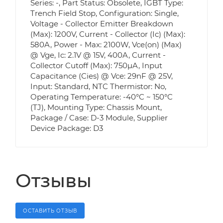
Series: -, Part Status: Obsolete, IGBT Type:
Trench Field Stop, Configuration: Single,
Voltage - Collector Emitter Breakdown
(Max): 1200V, Current - Collector (Ic) (Max):
580A, Power - Max: 2100W, Vce(on) (Max)
@ Vge, Ic: 2.1V @ 15V, 400A, Current -
Collector Cutoff (Max): 750µA, Input
Capacitance (Cies) @ Vce: 29nF @ 25V,
Input: Standard, NTC Thermistor: No,
Operating Temperature: -40°C ~ 150°C
(TJ), Mounting Type: Chassis Mount,
Package / Case: D-3 Module, Supplier
Device Package: D3
Отзывы
ОСТАВИТЬ ОТЗЫВ