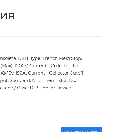
ция
Obsolete, IGBT Type: Trench Field Stop,
Max): 1200V, Current - Collector (Ic)
@ 15V, 150A, Current - Collector Cutoff
nput: Standard, NTC Thermistor: No,
kage / Case: D1, Supplier Device
ОСТАВИТЬ ОТЗЫВ