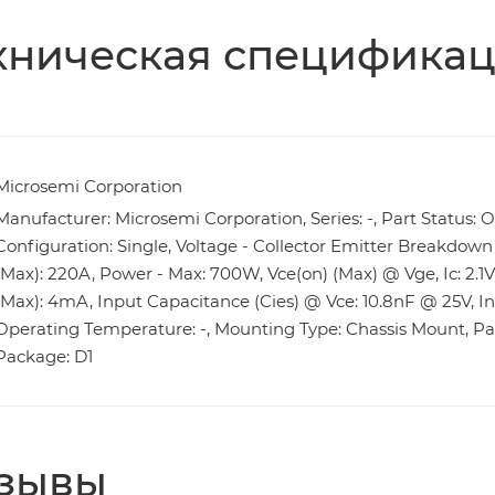
хническая специфика
Microsemi Corporation
Manufacturer: Microsemi Corporation, Series: -, Part Status: 
Configuration: Single, Voltage - Collector Emitter Breakdown (
(Max): 220A, Power - Max: 700W, Vce(on) (Max) @ Vge, Ic: 2.1V 
(Max): 4mA, Input Capacitance (Cies) @ Vce: 10.8nF @ 25V, I
Operating Temperature: -, Mounting Type: Chassis Mount, Pac
Package: D1
зывы