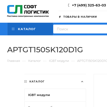
+7 (499) 325-63-03
ТОВАРЫ В НАЛИЧИИ
КАТАЛОГ
APTGT150SK120D1G
—
—
—
Главная
Каталог
IGBT модули
APTGT150SK120D1
КАТАЛОГ
IGBT модули