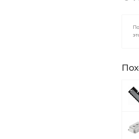
По
эт
Пох