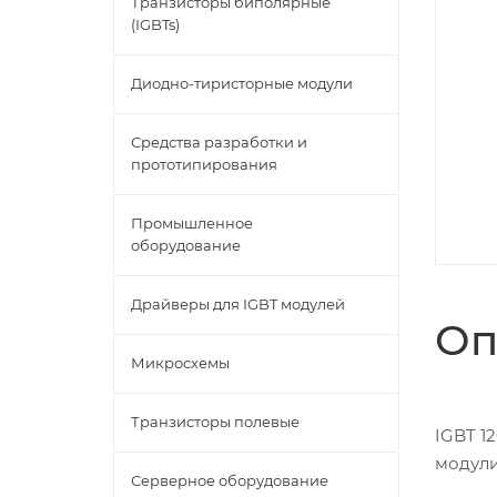
Транзисторы биполярные
(IGBTs)
Диодно-тиристорные модули
Средства разработки и
прототипирования
Промышленное
оборудование
Драйверы для IGBT модулей
Оп
Микросхемы
Транзисторы полевые
IGBT 1
модули
Серверное оборудование