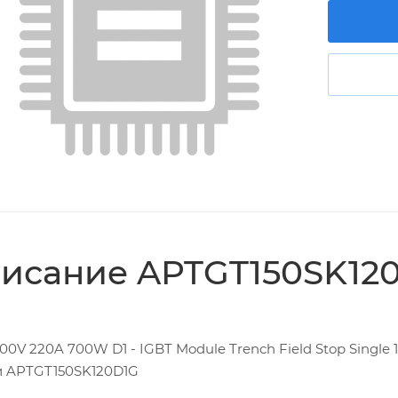
исание APTGT150SK12
200V 220A 700W D1 - IGBT Module Trench Field Stop Single
 APTGT150SK120D1G