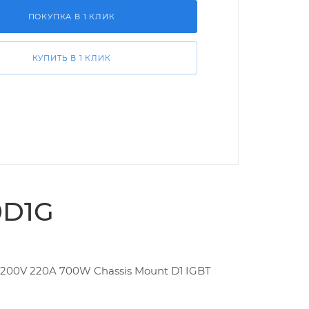
ПОКУПКА В 1 КЛИК
КУПИТЬ В 1 КЛИК
0D1G
 1200V 220A 700W Chassis Mount D1 IGBT