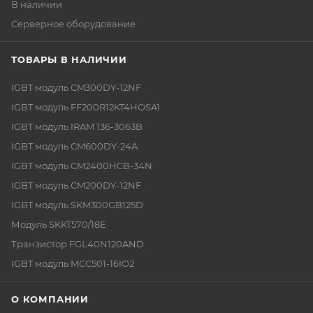
В наличии
Серверное оборудование
ТОВАРЫ В НАЛИЧИИ
IGBT модуль CM300DY-12NF
IGBT модуль FF200R12KT4HOSA1
IGBT модуль IRAM 136-3063B
IGBT модуль CM600DY-24A
IGBT модуль CM2400HCB-34N
IGBT модуль CM200DY-12NF
IGBT модуль SKM300GB125D
Модуль SKKT570/18E
Транзистор FGL40N120AND
IGBT модуль MCC501-16IO2
О КОМПАНИИ