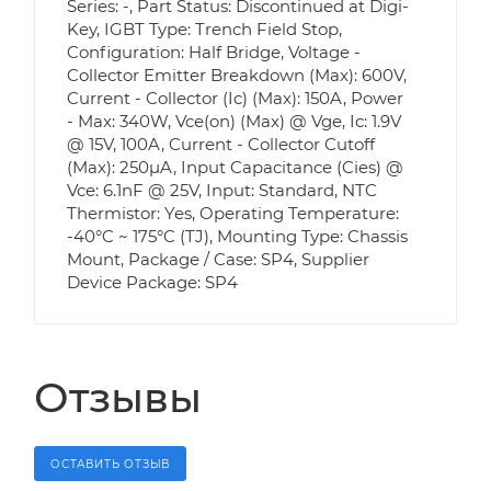
Series: -, Part Status: Discontinued at Digi-
Key, IGBT Type: Trench Field Stop,
Configuration: Half Bridge, Voltage -
Collector Emitter Breakdown (Max): 600V,
Current - Collector (Ic) (Max): 150A, Power
- Max: 340W, Vce(on) (Max) @ Vge, Ic: 1.9V
@ 15V, 100A, Current - Collector Cutoff
(Max): 250µA, Input Capacitance (Cies) @
Vce: 6.1nF @ 25V, Input: Standard, NTC
Thermistor: Yes, Operating Temperature:
-40°C ~ 175°C (TJ), Mounting Type: Chassis
Mount, Package / Case: SP4, Supplier
Device Package: SP4
Отзывы
ОСТАВИТЬ ОТЗЫВ