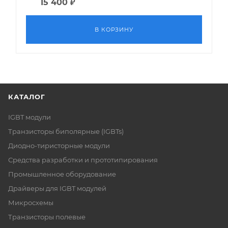
15 400
₽
В КОРЗИНУ
КАТАЛОГ
IGBT модули
Транзисторы биполярные (IGBTs)
Диодно-тиристорные модули
Средства разработки и прототипирования
Промышленное оборудование
Драйверы для IGBT модулей
Микросхемы
Транзисторы полевые