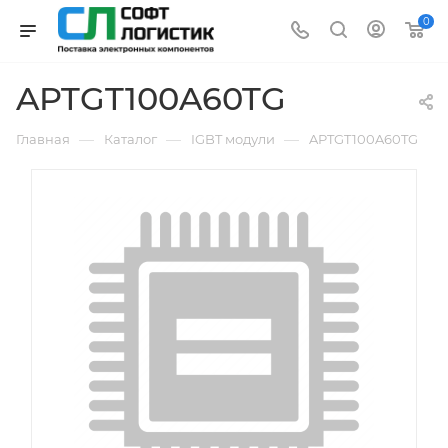
0
APTGT100A60TG
—
—
—
Главная
Каталог
IGBT модули
APTGT100A60TG