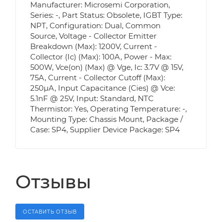
Manufacturer: Microsemi Corporation,
Series: -, Part Status: Obsolete, IGBT Type:
NPT, Configuration: Dual, Common
Source, Voltage - Collector Emitter
Breakdown (Max): 1200V, Current -
Collector (Ic) (Max): 100A, Power - Max:
500W, Vce(on) (Max) @ Vge, Ic: 3.7V @ 15V,
75A, Current - Collector Cutoff (Max):
250µA, Input Capacitance (Cies) @ Vce:
5.1nF @ 25V, Input: Standard, NTC
Thermistor: Yes, Operating Temperature: -,
Mounting Type: Chassis Mount, Package /
Case: SP4, Supplier Device Package: SP4
Отзывы
ОСТАВИТЬ ОТЗЫВ