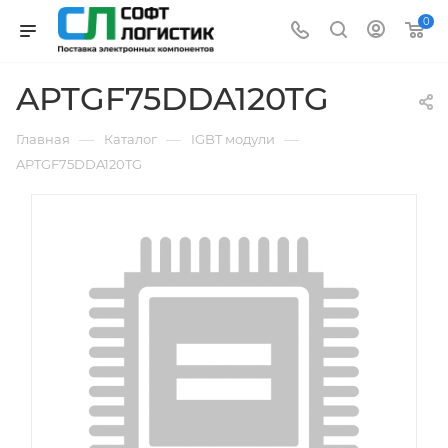
0
APTGF75DDA120TG
—
—
—
Главная
Каталог
IGBT модули
APTGF75DDA120TG