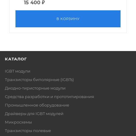
15 400
₽
В КОРЗИНУ
КАТАЛОГ
IGBT модули
Транзисторы биполярные (IGBTs)
Диодно-тиристорные модули
Средства разработки и прототипирования
Промышленное оборудование
Драйверы для IGBT модулей
Микросхемы
Транзисторы полевые