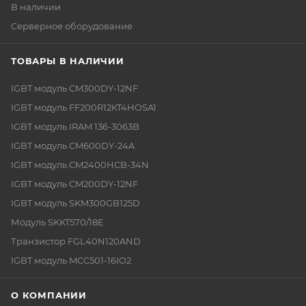
В наличии
Серверное оборудование
ТОВАРЫ В НАЛИЧИИ
IGBT модуль CM300DY-12NF
IGBT модуль FF200R12KT4HOSA1
IGBT модуль IRAM 136-3063B
IGBT модуль CM600DY-24A
IGBT модуль CM2400HCB-34N
IGBT модуль CM200DY-12NF
IGBT модуль SKM300GB125D
Модуль SKKT570/18E
Транзистор FGL40N120AND
IGBT модуль MCC501-16IO2
О КОМПАНИИ