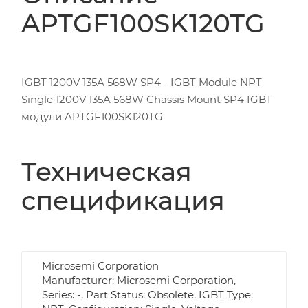
APTGF100SK120TG
IGBT 1200V 135A 568W SP4 - IGBT Module NPT
Single 1200V 135A 568W Chassis Mount SP4 IGBT
модули APTGF100SK120TG
Техническая
спецификация
Microsemi Corporation
Manufacturer: Microsemi Corporation,
Series: -, Part Status: Obsolete, IGBT Type: