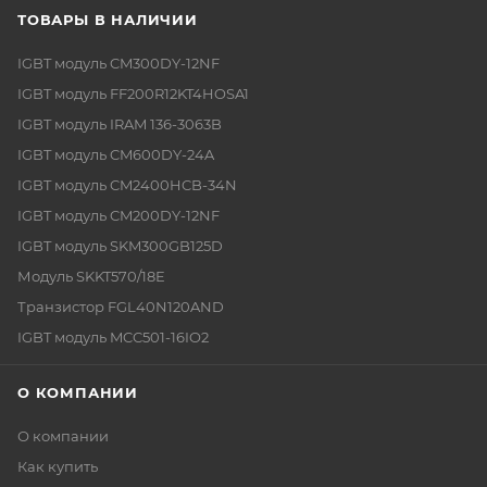
ТОВАРЫ В НАЛИЧИИ
IGBT модуль CM300DY-12NF
IGBT модуль FF200R12KT4HOSA1
IGBT модуль IRAM 136-3063B
IGBT модуль CM600DY-24A
IGBT модуль CM2400HCB-34N
IGBT модуль CM200DY-12NF
IGBT модуль SKM300GB125D
Модуль SKKT570/18E
Транзистор FGL40N120AND
IGBT модуль MCC501-16IO2
О КОМПАНИИ
О компании
Как купить