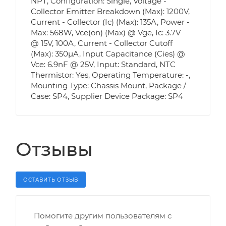
NPT, Configuration: Single, Voltage -
Collector Emitter Breakdown (Max): 1200V,
Current - Collector (Ic) (Max): 135A, Power -
Max: 568W, Vce(on) (Max) @ Vge, Ic: 3.7V
@ 15V, 100A, Current - Collector Cutoff
(Max): 350µA, Input Capacitance (Cies) @
Vce: 6.9nF @ 25V, Input: Standard, NTC
Thermistor: Yes, Operating Temperature: -,
Mounting Type: Chassis Mount, Package /
Case: SP4, Supplier Device Package: SP4
Отзывы
ОСТАВИТЬ ОТЗЫВ
Помогите другим пользователям с