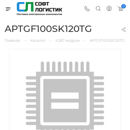
0
APTGF100SK120TG
—
—
—
Главная
Каталог
IGBT модули
APTGF100SK120TG