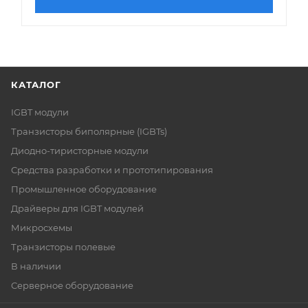
КАТАЛОГ
IGBT модули
Транзисторы биполярные (IGBTs)
Диодно-тиристорные модули
Средства разработки и прототипирования
Промышленное оборудование
Драйверы для IGBT модулей
Микросхемы
Транзисторы полевые
В наличии
Серверное оборудование