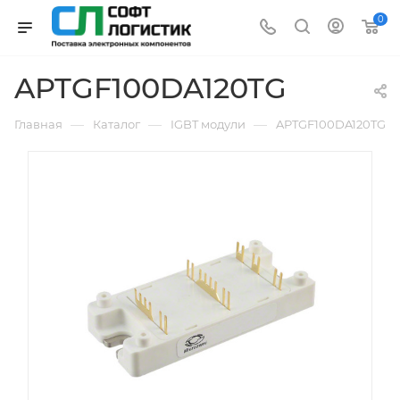
0
APTGF100DA120TG
—
—
—
Главная
Каталог
IGBT модули
APTGF100DA120TG