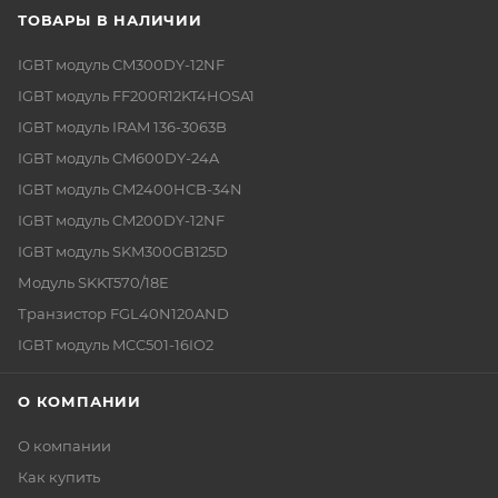
ТОВАРЫ В НАЛИЧИИ
IGBT модуль CM300DY-12NF
IGBT модуль FF200R12KT4HOSA1
IGBT модуль IRAM 136-3063B
IGBT модуль CM600DY-24A
IGBT модуль CM2400HCB-34N
IGBT модуль CM200DY-12NF
IGBT модуль SKM300GB125D
Модуль SKKT570/18E
Транзистор FGL40N120AND
IGBT модуль MCC501-16IO2
О КОМПАНИИ
О компании
Как купить