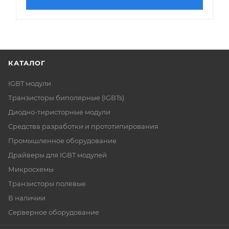
КАТАЛОГ
IGBT модули
Транзисторы биполярные (IGBTs)
Диодно-тиристорные модули
Средства разработки и прототипирования
Промышленное оборудование
Драйверы для IGBT модулей
Микросхемы
Транзисторы полевые
В наличии
Серверное оборудование