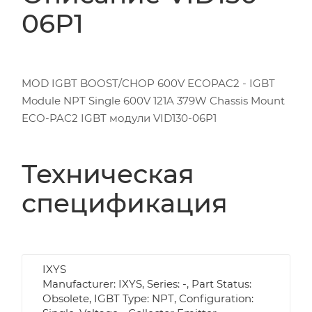
06P1
MOD IGBT BOOST/CHOP 600V ECOPAC2 - IGBT
Module NPT Single 600V 121A 379W Chassis Mount
ECO-PAC2 IGBT модули VID130-06P1
Техническая
спецификация
IXYS
Manufacturer: IXYS, Series: -, Part Status:
Obsolete, IGBT Type: NPT, Configuration: