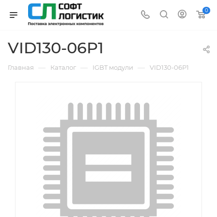
0
VID130-06P1
—
—
—
Главная
Каталог
IGBT модули
VID130-06P1