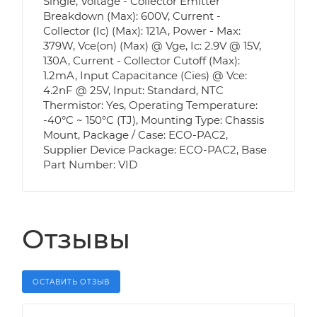
Single, Voltage - Collector Emitter
Breakdown (Max): 600V, Current -
Collector (Ic) (Max): 121A, Power - Max:
379W, Vce(on) (Max) @ Vge, Ic: 2.9V @ 15V,
130A, Current - Collector Cutoff (Max):
1.2mA, Input Capacitance (Cies) @ Vce:
4.2nF @ 25V, Input: Standard, NTC
Thermistor: Yes, Operating Temperature:
-40°C ~ 150°C (TJ), Mounting Type: Chassis
Mount, Package / Case: ECO-PAC2,
Supplier Device Package: ECO-PAC2, Base
Part Number: VID
Отзывы
ОСТАВИТЬ ОТЗЫВ