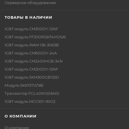
Серверное оборудование
ТОВАРЫ В НАЛИЧИИ
IGBT модуль CM300DY-12NF
IGBT модуль FF200R12KT4HOSA1
IGBT модуль IRAM 136-3063B
IGBT модуль CM600DY-24A
IGBT модуль CM2400HCB-34N
IGBT модуль CM200DY-12NF
IGBT модуль SKM300GB125D
Модуль SKKT570/18E
Транзистор FGL40N120AND
IGBT модуль MCC501-16IO2
О КОМПАНИИ
О компании