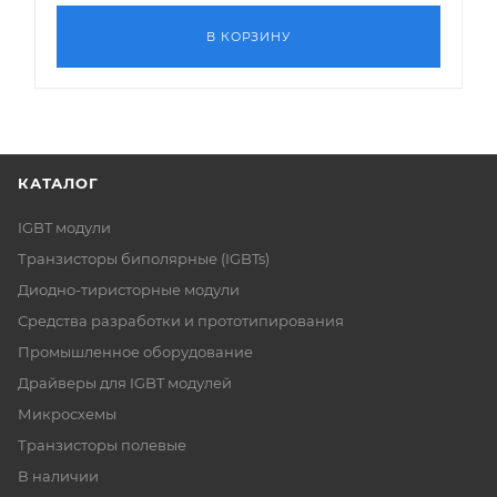
В КОРЗИНУ
КАТАЛОГ
IGBT модули
Транзисторы биполярные (IGBTs)
Диодно-тиристорные модули
Средства разработки и прототипирования
Промышленное оборудование
Драйверы для IGBT модулей
Микросхемы
Транзисторы полевые
В наличии