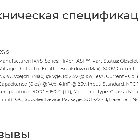
хническая специфика
IXYS
Manufacturer: IXYS, Series: HiPerFAST™, Part Status: Obsolete
Voltage - Collector Emitter Breakdown (Max): 600V, Current - 
250W, Vce(on) (Max) @ Vge, Ic: 2.5V @ 15V, 50A, Current - Col
Capacitance (Cies) @ Vce: 4.1nF @ 25V, Input: Standard, NTC
Temperature: -40°C ~ 150°C (TJ), Mounting Type: Chassis Mou
miniBLOC, Supplier Device Package: SOT-227B, Base Part 
зывы