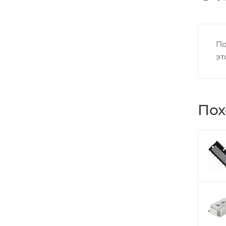
По
эт
Пох