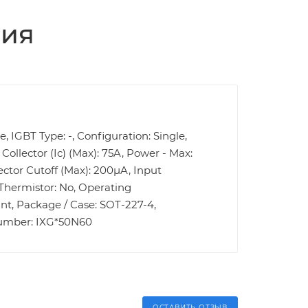
ция
, IGBT Type: -, Configuration: Single,
Collector (Ic) (Max): 75A, Power - Max:
lector Cutoff (Max): 200µA, Input
 Thermistor: No, Operating
nt, Package / Case: SOT-227-4,
Number: IXG*50N60
ОСТАВИТЬ ОТЗЫВ