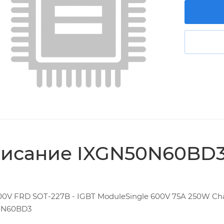
исание IXGN50N60BD
00V FRD SOT-227B - IGBT ModuleSingle 600V 75A 250W Ch
0N60BD3