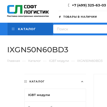
+7 (499) 325-63-03
ТОВАРЫ В НАЛИЧИИ
КАТАЛОГ
IXGN50N60BD3
—
—
—
Главная
Каталог
IGBT модули
IXGN50N60BD3
КАТАЛОГ
IGBT модули