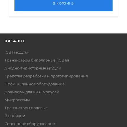
В КОРЗИНУ
КАТАЛОГ
IGBT модули
Транзисторы биполярные (IGBTs)
Диодно-тиристорные модули
Средства разработки и прототипирования
Промышленное оборудование
Драйверы для IGBT модулей
Микросхемы
Транзисторы полевые
В наличии
Серверное оборудование