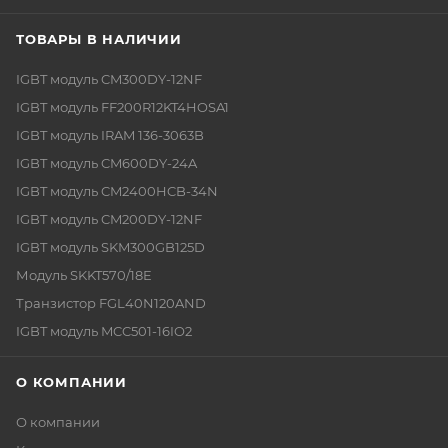
ТОВАРЫ В НАЛИЧИИ
IGBT модуль CM300DY-12NF
IGBT модуль FF200R12KT4HOSA1
IGBT модуль IRAM 136-3063B
IGBT модуль CM600DY-24A
IGBT модуль CM2400HCB-34N
IGBT модуль CM200DY-12NF
IGBT модуль SKM300GB125D
Модуль SKKT570/18E
Транзистор FGL40N120AND
IGBT модуль MCC501-16IO2
О КОМПАНИИ
О компании