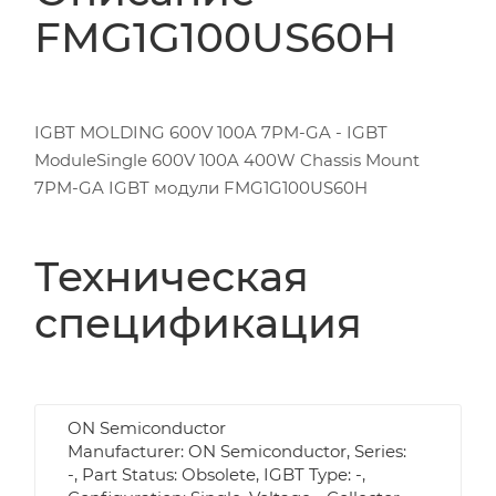
FMG1G100US60H
IGBT MOLDING 600V 100A 7PM-GA - IGBT
ModuleSingle 600V 100A 400W Chassis Mount
7PM-GA IGBT модули FMG1G100US60H
Техническая
спецификация
ON Semiconductor
Manufacturer: ON Semiconductor, Series:
-, Part Status: Obsolete, IGBT Type: -,