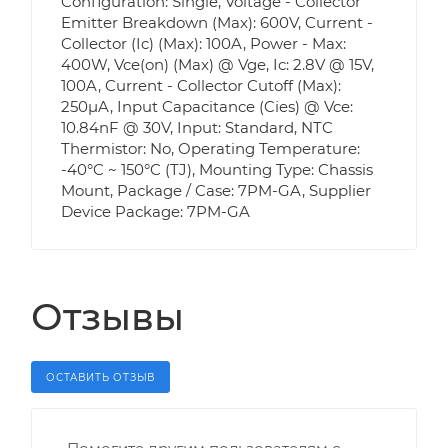
Configuration: Single, Voltage - Collector
Emitter Breakdown (Max): 600V, Current -
Collector (Ic) (Max): 100A, Power - Max:
400W, Vce(on) (Max) @ Vge, Ic: 2.8V @ 15V,
100A, Current - Collector Cutoff (Max):
250µA, Input Capacitance (Cies) @ Vce:
10.84nF @ 30V, Input: Standard, NTC
Thermistor: No, Operating Temperature:
-40°C ~ 150°C (TJ), Mounting Type: Chassis
Mount, Package / Case: 7PM-GA, Supplier
Device Package: 7PM-GA
Отзывы
ОСТАВИТЬ ОТЗЫВ