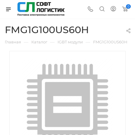
0
FMG1G100US60H
—
—
—
Главная
Каталог
IGBT модули
FMG1G100US60H