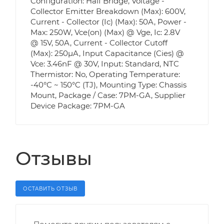
Configuration: Half Bridge, Voltage -
Collector Emitter Breakdown (Max): 600V,
Current - Collector (Ic) (Max): 50A, Power -
Max: 250W, Vce(on) (Max) @ Vge, Ic: 2.8V
@ 15V, 50A, Current - Collector Cutoff
(Max): 250µA, Input Capacitance (Cies) @
Vce: 3.46nF @ 30V, Input: Standard, NTC
Thermistor: No, Operating Temperature:
-40°C ~ 150°C (TJ), Mounting Type: Chassis
Mount, Package / Case: 7PM-GA, Supplier
Device Package: 7PM-GA
Отзывы
ОСТАВИТЬ ОТЗЫВ