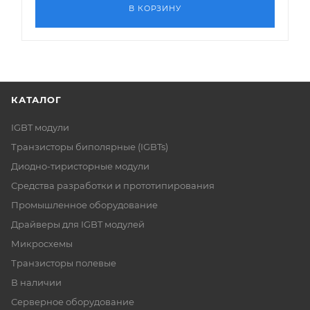
В КОРЗИНУ
КАТАЛОГ
IGBT модули
Транзисторы биполярные (IGBTs)
Диодно-тиристорные модули
Средства разработки и прототипирования
Промышленное оборудование
Драйверы для IGBT модулей
Микросхемы
Транзисторы полевые
В наличии
Серверное оборудование