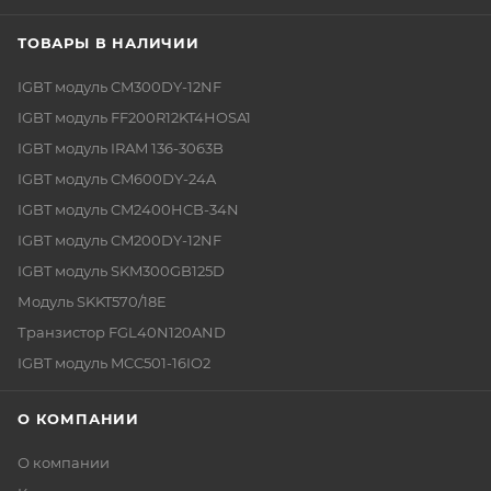
ТОВАРЫ В НАЛИЧИИ
IGBT модуль CM300DY-12NF
IGBT модуль FF200R12KT4HOSA1
IGBT модуль IRAM 136-3063B
IGBT модуль CM600DY-24A
IGBT модуль CM2400HCB-34N
IGBT модуль CM200DY-12NF
IGBT модуль SKM300GB125D
Модуль SKKT570/18E
Транзистор FGL40N120AND
IGBT модуль MCC501-16IO2
О КОМПАНИИ
О компании