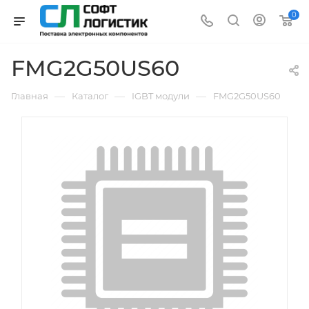
0
FMG2G50US60
—
—
—
Главная
Каталог
IGBT модули
FMG2G50US60