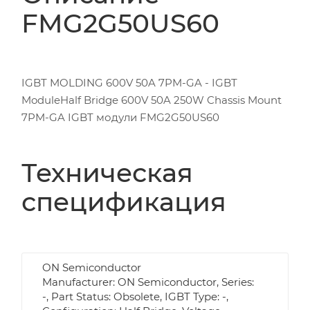
FMG2G50US60
IGBT MOLDING 600V 50A 7PM-GA - IGBT
ModuleHalf Bridge 600V 50A 250W Chassis Mount
7PM-GA IGBT модули FMG2G50US60
Техническая
спецификация
ON Semiconductor
Manufacturer: ON Semiconductor, Series:
-, Part Status: Obsolete, IGBT Type: -,