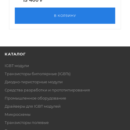
15 400
₽
В КОРЗИНУ
КАТАЛОГ
IGBT модули
Транзисторы биполярные (IGBTs)
Диодно-тиристорные модули
Средства разработки и прототипирования
Промышленное оборудование
Драйверы для IGBT модулей
Микросхемы
Транзисторы полевые