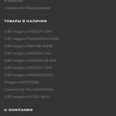
В наличии
Серверное оборудование
ТОВАРЫ В НАЛИЧИИ
IGBT модуль CM300DY-12NF
IGBT модуль FF200R12KT4HOSA1
IGBT модуль IRAM 136-3063B
IGBT модуль CM600DY-24A
IGBT модуль CM2400HCB-34N
IGBT модуль CM200DY-12NF
IGBT модуль SKM300GB125D
Модуль SKKT570/18E
Транзистор FGL40N120AND
IGBT модуль MCC501-16IO2
О КОМПАНИИ