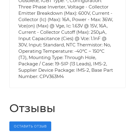
Obsolete, IGBT Type: -, Configuration:
Three Phase Inverter, Voltage - Collector
Emitter Breakdown (Max): 600V, Current -
Collector (Ic) (Max): 16A, Power - Max: 36W,
Vce(on) (Max) @ Vge, Ic: 1.63V @ 15V, 16A,
Current - Collector Cutoff (Max): 250µA,
Input Capacitance (Cies) @ Vce: 1.1nF @
30V, Input: Standard, NTC Thermistor: No,
Operating Temperature: -40°C ~ 150°C
(TJ), Mounting Type: Through Hole,
Package / Case: 19-SIP (13 Leads), IMS-2,
Supplier Device Package: IMS-2, Base Part
Number: CPV363M4
Отзывы
ОСТАВИТЬ ОТЗЫВ