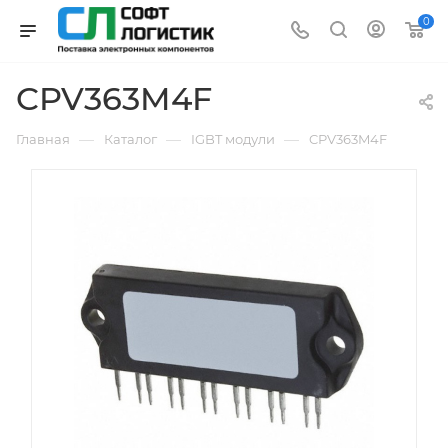
0
CPV363M4F
—
—
—
Главная
Каталог
IGBT модули
CPV363M4F