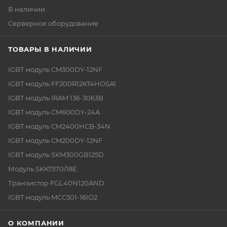
В наличии
Серверное оборудование
ТОВАРЫ В НАЛИЧИИ
IGBT модуль CM300DY-12NF
IGBT модуль FF200R12KT4HOSA1
IGBT модуль IRAM 136-3063B
IGBT модуль CM600DY-24A
IGBT модуль CM2400HCB-34N
IGBT модуль CM200DY-12NF
IGBT модуль SKM300GB125D
Модуль SKKT570/18E
Транзистор FGL40N120AND
IGBT модуль MCC501-16IO2
О КОМПАНИИ