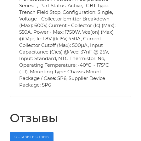
Series: -, Part Status: Active, IGBT Type:
Trench Field Stop, Configuration: Single,
Voltage - Collector Emitter Breakdown
(Max): 600V, Current - Collector (Ic) (Max):
550A, Power - Max: 1750W, Vce(on) (Max)
@ Vge, Ic: 1.8V @ 15V, 450A, Current -
Collector Cutoff (Max): 500µA, Input
Capacitance (Cies) @ Vce: 37nF @ 25V,
Input: Standard, NTC Thermistor: No,
Operating Temperature: -40°C ~ 175°C
(TJ), Mounting Type: Chassis Mount,
Package / Case: SP6, Supplier Device
Package: SP6
Отзывы
ОСТАВИТЬ ОТЗЫВ