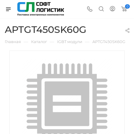
0
APTGT450SK60G
—
—
—
Главная
Каталог
IGBT модули
APTGT450SK60G