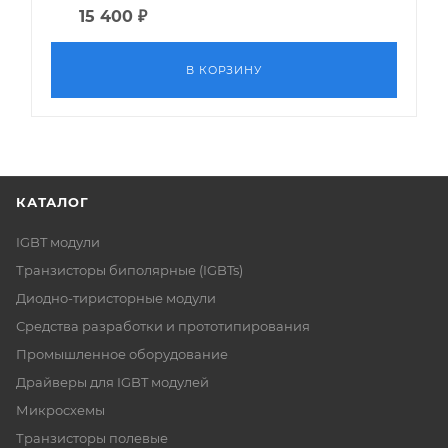
15 400
₽
В КОРЗИНУ
КАТАЛОГ
IGBT модули
Транзисторы биполярные (IGBTs)
Диодно-тиристорные модули
Средства разработки и прототипирования
Промышленное оборудование
Драйверы для IGBT модулей
Микросхемы
Транзисторы полевые