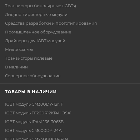
Транзисторы биполярные (IGBTs)
Диодно-тиристорные модули
Средства разработки и прототипирования
Промышленное оборудование
Драйверы для IGBT модулей
Микросхемы
Транзисторы полевые
В наличии
Серверное оборудование
ТОВАРЫ В НАЛИЧИИ
IGBT модуль CM300DY-12NF
IGBT модуль FF200R12KT4HOSA1
IGBT модуль IRAM 136-3063B
IGBT модуль CM600DY-24A
IGBT модуль CM2400HCB-34N