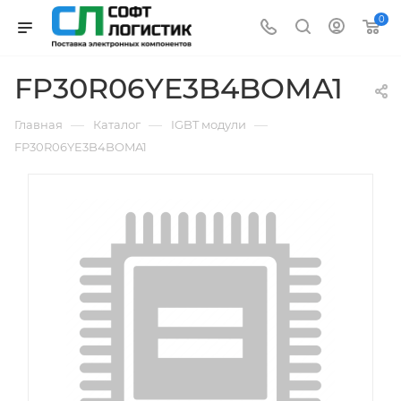
0
FP30R06YE3B4BOMA1
—
—
—
Главная
Каталог
IGBT модули
FP30R06YE3B4BOMA1