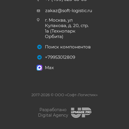
zakaz@soft-logistic.ru
г. Москва, ул
Кулакова, д. 20, стр.
1а (Технопарк
Орбита)
Поиск компонентов
+79953012809
Max
2017-2026 © ООО «Софт-Логистик»
Разработано
Digital Agency