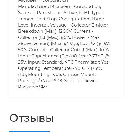
Microsemi Corporation
Manufacturer: Microsemi Corporation,
Series: -, Part Status: Active, IGBT Type:
Trench Field Stop, Configuration: Three
Level Inverter, Voltage - Collector Emitter
Breakdown (Max): 1200V, Current -
Collector (Ic) (Max): 80A, Power - Max:
280W, Vce(on) (Max) @ Vge, Ic: 2.2V @ 15V,
50A, Current - Collector Cutoff (Max): 1mA,
Input Capacitance (Cies) @ Vce: 2.77nF @
25V, Input: Standard, NTC Thermistor: Yes,
Operating Temperature: -40°C ~ 175°C
(TJ), Mounting Type: Chassis Mount,
Package / Case: SP3, Supplier Device
Package: SP3
Отзывы