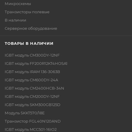
Микросхемы
Транзисторы полевые
В наличии
Серверное оборудование
ТОВАРЫ В НАЛИЧИИ
IGBT модуль CM300DY-12NF
IGBT модуль FF200R12KT4HOSA1
IGBT модуль IRAM 136-3063B
IGBT модуль CM600DY-24A
IGBT модуль CM2400HCB-34N
IGBT модуль CM200DY-12NF
IGBT модуль SKM300GB125D
Модуль SKKT570/18E
Транзистор FGL40N120AND
IGBT модуль MCC501-16IO2