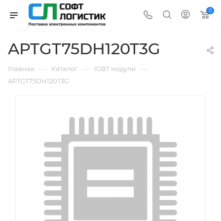
0
APTGT75DH120T3G
—
—
—
Главная
Каталог
IGBT модули
APTGT75DH120T3G