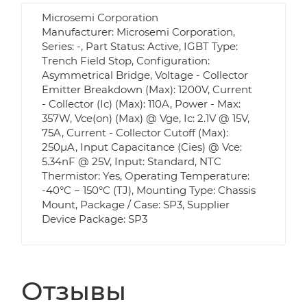
Microsemi Corporation
Manufacturer: Microsemi Corporation,
Series: -, Part Status: Active, IGBT Type:
Trench Field Stop, Configuration:
Asymmetrical Bridge, Voltage - Collector
Emitter Breakdown (Max): 1200V, Current
- Collector (Ic) (Max): 110A, Power - Max:
357W, Vce(on) (Max) @ Vge, Ic: 2.1V @ 15V,
75A, Current - Collector Cutoff (Max):
250µA, Input Capacitance (Cies) @ Vce:
5.34nF @ 25V, Input: Standard, NTC
Thermistor: Yes, Operating Temperature:
-40°C ~ 150°C (TJ), Mounting Type: Chassis
Mount, Package / Case: SP3, Supplier
Device Package: SP3
Отзывы