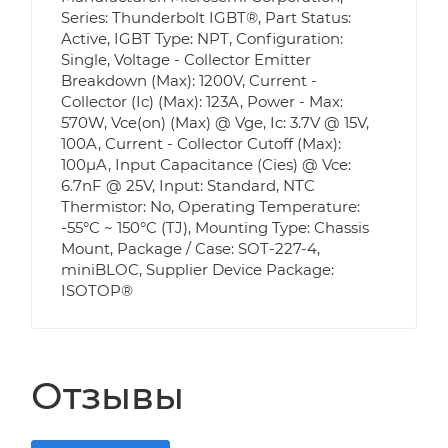
Series: Thunderbolt IGBT®, Part Status:
Active, IGBT Type: NPT, Configuration:
Single, Voltage - Collector Emitter
Breakdown (Max): 1200V, Current -
Collector (Ic) (Max): 123A, Power - Max:
570W, Vce(on) (Max) @ Vge, Ic: 3.7V @ 15V,
100A, Current - Collector Cutoff (Max):
100µA, Input Capacitance (Cies) @ Vce:
6.7nF @ 25V, Input: Standard, NTC
Thermistor: No, Operating Temperature:
-55°C ~ 150°C (TJ), Mounting Type: Chassis
Mount, Package / Case: SOT-227-4,
miniBLOC, Supplier Device Package:
ISOTOP®
Отзывы