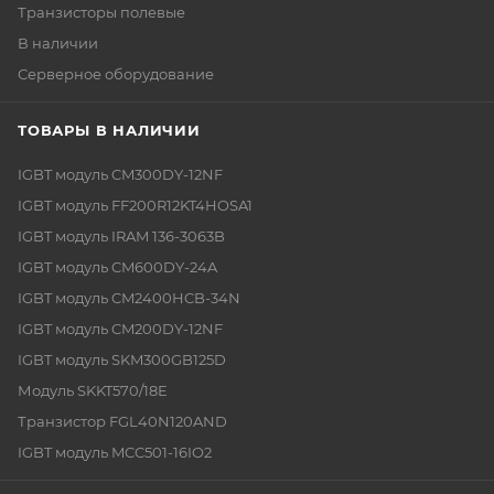
Транзисторы полевые
В наличии
Серверное оборудование
ТОВАРЫ В НАЛИЧИИ
IGBT модуль CM300DY-12NF
IGBT модуль FF200R12KT4HOSA1
IGBT модуль IRAM 136-3063B
IGBT модуль CM600DY-24A
IGBT модуль CM2400HCB-34N
IGBT модуль CM200DY-12NF
IGBT модуль SKM300GB125D
Модуль SKKT570/18E
Транзистор FGL40N120AND
IGBT модуль MCC501-16IO2