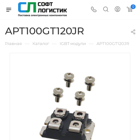
0
APT100GT120JR
—
—
—
Главная
Каталог
IGBT модули
APT100GT120JR