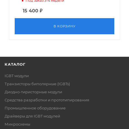
Под заказ 3-4 недели
15 400
₽
В КОРЗИНУ
КАТАЛОГ
IGBT модули
Транзисторы биполярные (IGBTs)
Диодно-тиристорные модули
Средства разработки и прототипирования
Промышленное оборудование
Драйверы для IGBT модулей
Микросхемы