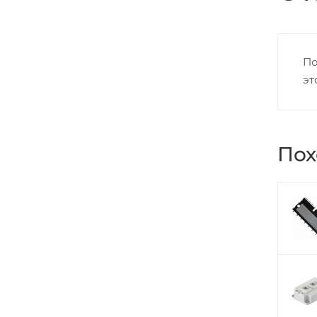
По
эт
Пох