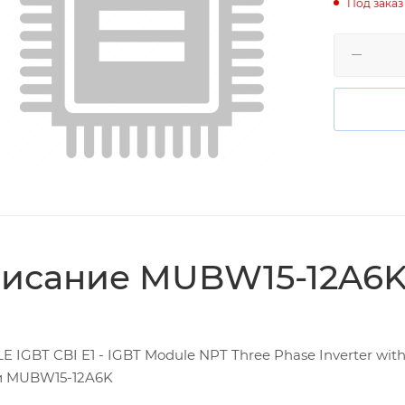
Под заказ
исание MUBW15-12A6
 IGBT CBI E1 - IGBT Module NPT Three Phase Inverter with
и MUBW15-12A6K