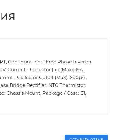
ция
 NPT, Configuration: Three Phase Inverter
, Current - Collector (Ic) (Max): 19A,
rrent - Collector Cutoff (Max): 600µA,
ase Bridge Rectifier, NTC Thermistor:
e: Chassis Mount, Package / Case: E1,
ОСТАВИТЬ ОТЗЫВ