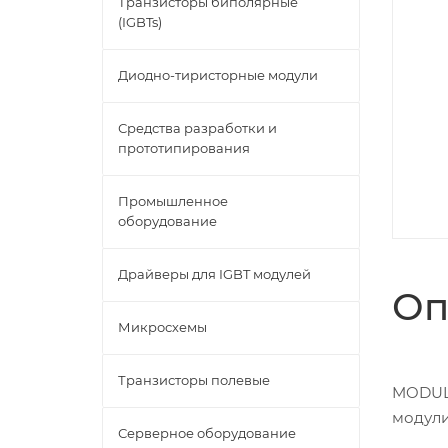
Транзисторы биполярные
(IGBTs)
Диодно-тиристорные модули
Средства разработки и
прототипирования
Промышленное
оборудование
Драйверы для IGBT модулей
Оп
Микросхемы
Транзисторы полевые
MODULE
модул
Серверное оборудование