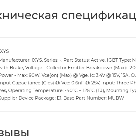
хническая специфика
IXYS
Manufacturer: IXYS, Series: -, Part Status: Active, IGBT Type:
with Brake, Voltage - Collector Emitter Breakdown (Max): 1200V
Power - Max: 90W, Vce(on) (Max) @ Vge, Ic: 3.4V @ 15V, 15A, Cu
Input Capacitance (Cies) @ Vce: 0.6nF @ 25V, Input: Three Ph
Yes, Operating Temperature: -40°C ~ 125°C (TJ), Mounting Typ
Supplier Device Package: E1, Base Part Number: MUBW
зывы