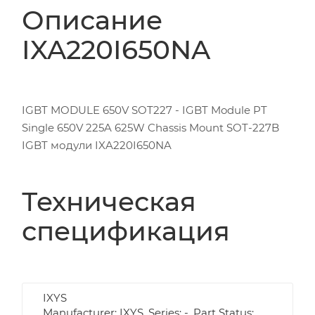
Описание
IXA220I650NA
IGBT MODULE 650V SOT227 - IGBT Module PT
Single 650V 225A 625W Chassis Mount SOT-227B
IGBT модули IXA220I650NA
Техническая
спецификация
IXYS
Manufacturer: IXYS, Series: -, Part Status: