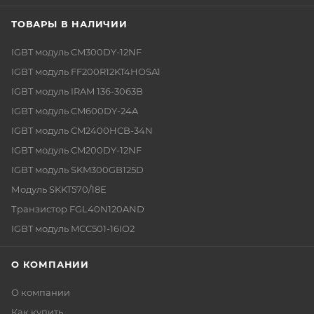
ТОВАРЫ В НАЛИЧИИ
IGBT модуль CM300DY-12NF
IGBT модуль FF200R12KT4HOSA1
IGBT модуль IRAM 136-3063B
IGBT модуль CM600DY-24A
IGBT модуль CM2400HCB-34N
IGBT модуль CM200DY-12NF
IGBT модуль SKM300GB125D
Модуль SKKT570/18E
Транзистор FGL40N120AND
IGBT модуль MCC501-16IO2
О КОМПАНИИ
О компании
Как купить