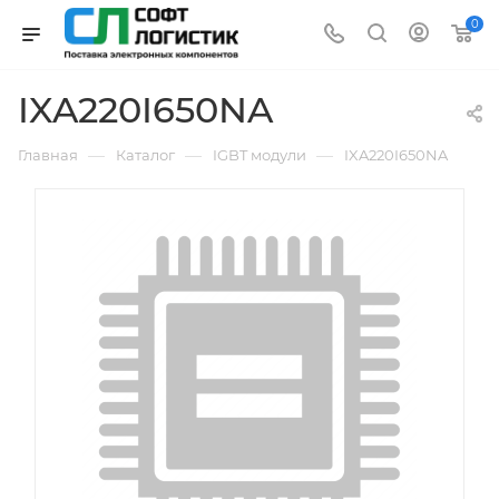
0
IXA220I650NA
—
—
—
Главная
Каталог
IGBT модули
IXA220I650NA