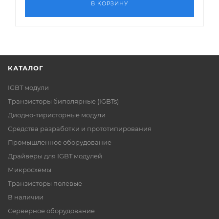
В КОРЗИНУ
КАТАЛОГ
IGBT модули
Транзисторы биполярные (IGBTs)
Диодно-тиристорные модули
Средства разработки и прототипирования
Промышленное оборудование
Драйверы для IGBT модулей
Микросхемы
Транзисторы полевые
В наличии
Серверное оборудование