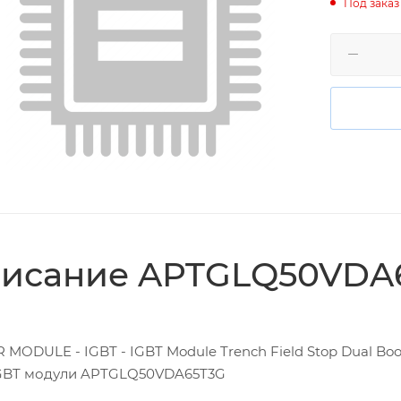
Под заказ
исание APTGLQ50VDA
MODULE - IGBT - IGBT Module Trench Field Stop Dual Boo
GBT модули APTGLQ50VDA65T3G