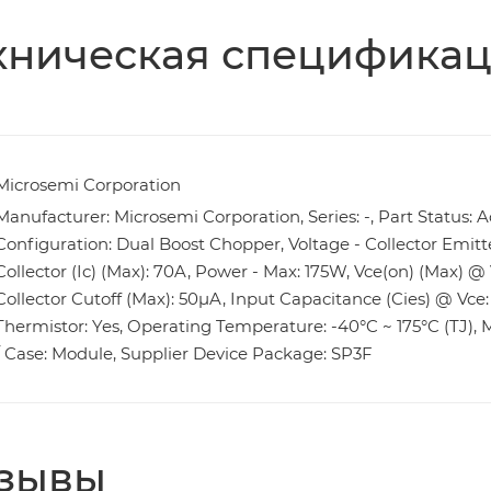
хническая специфика
Microsemi Corporation
Manufacturer: Microsemi Corporation, Series: -, Part Status: A
Configuration: Dual Boost Chopper, Voltage - Collector Emit
Collector (Ic) (Max): 70A, Power - Max: 175W, Vce(on) (Max) @ V
Collector Cutoff (Max): 50µA, Input Capacitance (Cies) @ Vce:
Thermistor: Yes, Operating Temperature: -40°C ~ 175°C (TJ),
/ Case: Module, Supplier Device Package: SP3F
зывы