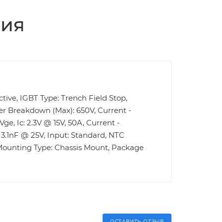
ция
ctive, IGBT Type: Trench Field Stop,
ter Breakdown (Max): 650V, Current -
ge, Ic: 2.3V @ 15V, 50A, Current -
 3.1nF @ 25V, Input: Standard, NTC
 Mounting Type: Chassis Mount, Package
ОСТАВИТЬ ОТЗЫВ