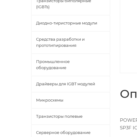
Транзисторы биполярные
(IGBTs)
Диодно-тиристорные модули
Средства разработки и
прототипирования
Промышленное
оборудование
Драйверы для IGBT модулей
Оп
Микросхемы
Транзисторы полевые
POWER 
SP3F I
Серверное оборудование