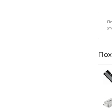
По
эт
Пох