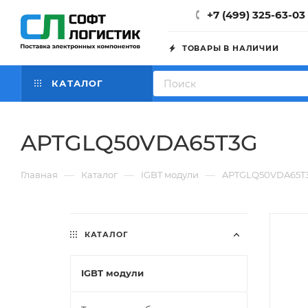
+7 (499) 325-63-03
ТОВАРЫ В НАЛИЧИИ
КАТАЛОГ
APTGLQ50VDA65T3G
—
—
—
Главная
Каталог
IGBT модули
APTGLQ50VDA65T
КАТАЛОГ
IGBT модули