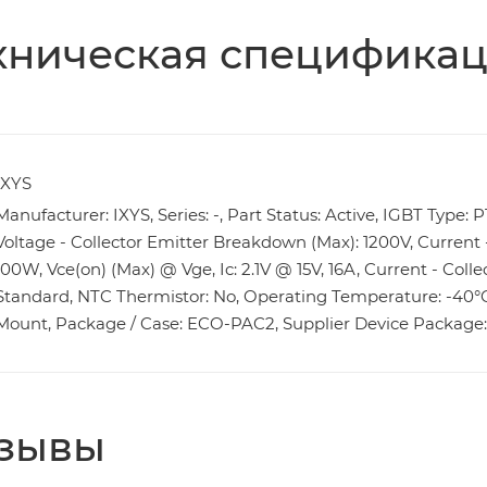
хническая специфика
IXYS
Manufacturer: IXYS, Series: -, Part Status: Active, IGBT Type: 
Voltage - Collector Emitter Breakdown (Max): 1200V, Current -
100W, Vce(on) (Max) @ Vge, Ic: 2.1V @ 15V, 16A, Current - Colle
Standard, NTC Thermistor: No, Operating Temperature: -40°C 
Mount, Package / Case: ECO-PAC2, Supplier Device Packag
зывы