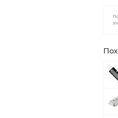
По
эт
Пох