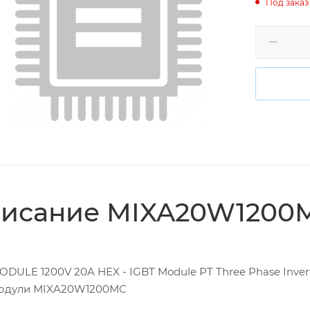
Под заказ
исание MIXA20W1200
ODULE 1200V 20A HEX - IGBT Module PT Three Phase Inve
модули MIXA20W1200MC