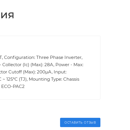
ция
PT, Configuration: Three Phase Inverter,
 Collector (Ic) (Max): 28A, Power - Max:
ctor Cutoff (Max): 200µA, Input:
~ 125°C (TJ), Mounting Type: Chassis
e: ECO-PAC2
ОСТАВИТЬ ОТЗЫВ