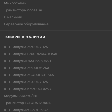
Микросхемы
Транзисторы полевые
В наличии
Серверное оборудование
ТОВАРЫ В НАЛИЧИИ
IGBT модуль CM300DY-12NF
IGBT модуль FF200R12KT4HOSA1
IGBT модуль IRAM 136-3063B
IGBT модуль CM600DY-24A
IGBT модуль CM2400HCB-34N
IGBT модуль CM200DY-12NF
IGBT модуль SKM300GB125D
Модуль SKKT570/18E
Транзистор FGL40N120AND
IGBT модуль MCC501-16IO2