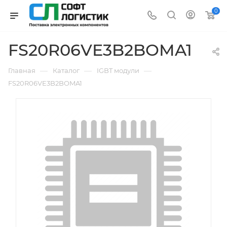
0
FS20R06VE3B2BOMA1
—
—
—
Главная
Каталог
IGBT модули
FS20R06VE3B2BOMA1