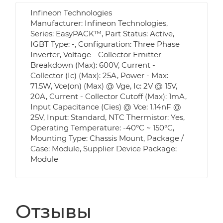
Infineon Technologies
Manufacturer: Infineon Technologies,
Series: EasyPACK™, Part Status: Active,
IGBT Type: -, Configuration: Three Phase
Inverter, Voltage - Collector Emitter
Breakdown (Max): 600V, Current -
Collector (Ic) (Max): 25A, Power - Max:
71.5W, Vce(on) (Max) @ Vge, Ic: 2V @ 15V,
20A, Current - Collector Cutoff (Max): 1mA,
Input Capacitance (Cies) @ Vce: 1.14nF @
25V, Input: Standard, NTC Thermistor: Yes,
Operating Temperature: -40°C ~ 150°C,
Mounting Type: Chassis Mount, Package /
Case: Module, Supplier Device Package:
Module
Отзывы