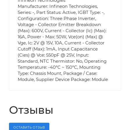
Infineon Technologies
Manufacturer: Infineon Technologies,
Series: -, Part Status: Active, IGBT Type: -,
Configuration: Three Phase Inverter,
Voltage - Collector Emitter Breakdown
(Max): 600V, Current - Collector (Ic) (Max):
16A, Power - Max: 50W, Vce(on) (Max) @
Vge, Ic: 2V @ 15V, 10A, Current - Collector
Cutoff (Max): 1mA, Input Capacitance
(Cies) @ Vce: 550pF @ 25V, Input:
Standard, NTC Thermistor: No, Operating
Temperature: -40°C ~ 150°C, Mounting
Type: Chassis Mount, Package / Case:
Module, Supplier Device Package: Module
Отзывы
ОСТАВИТЬ ОТЗЫВ