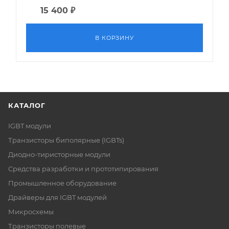
15 400
₽
В КОРЗИНУ
КАТАЛОГ
IGBT модули
Транзисторы биполярные (IGBTs)
Диодно-тиристорные модули
Средства разработки и прототипирования
Промышленное оборудование
Драйверы для IGBT модулей
Микросхемы
Транзисторы полевые