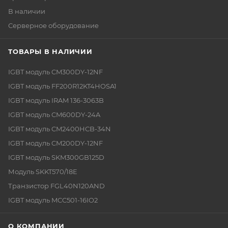
В наличии
Серверное оборудование
ТОВАРЫ В НАЛИЧИИ
IGBT модуль CM300DY-12NF
IGBT модуль FF200R12KT4HOSA1
IGBT модуль IRAM 136-3063B
IGBT модуль CM600DY-24A
IGBT модуль CM2400HCB-34N
IGBT модуль CM200DY-12NF
IGBT модуль SKM300GB125D
Модуль SKKT570/18E
Транзистор FGL40N120AND
IGBT модуль MCC501-16IO2
О КОМПАНИИ