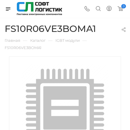
0
FS10R06VE3BOMA1
—
—
—
Главная
Каталог
IGBT модули
FS10R06VE3BOMA1