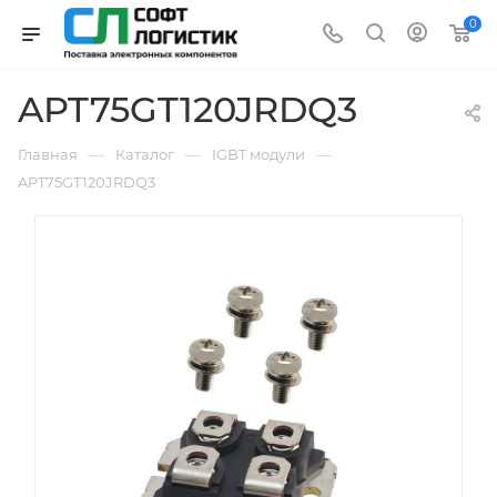
0
APT75GT120JRDQ3
—
—
—
Главная
Каталог
IGBT модули
APT75GT120JRDQ3