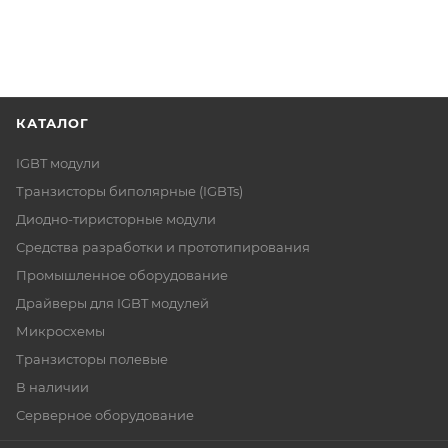
КАТАЛОГ
IGBT модули
Транзисторы биполярные (IGBTs)
Диодно-тиристорные модули
Средства разработки и прототипирования
Промышленное оборудование
Драйверы для IGBT модулей
Микросхемы
Транзисторы полевые
В наличии
Серверное оборудование