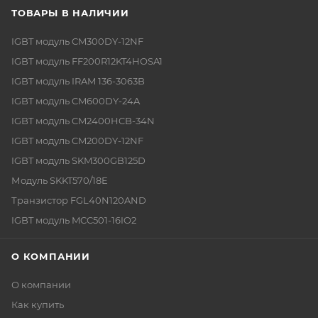
ТОВАРЫ В НАЛИЧИИ
IGBT модуль CM300DY-12NF
IGBT модуль FF200R12KT4HOSA1
IGBT модуль IRAM 136-3063B
IGBT модуль CM600DY-24A
IGBT модуль CM2400HCB-34N
IGBT модуль CM200DY-12NF
IGBT модуль SKM300GB125D
Модуль SKKT570/18E
Транзистор FGL40N120AND
IGBT модуль MCC501-16IO2
О КОМПАНИИ
О компании
Как купить