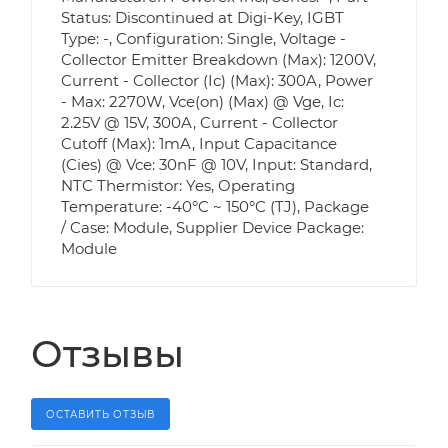
Status: Discontinued at Digi-Key, IGBT
Type: -, Configuration: Single, Voltage -
Collector Emitter Breakdown (Max): 1200V,
Current - Collector (Ic) (Max): 300A, Power
- Max: 2270W, Vce(on) (Max) @ Vge, Ic:
2.25V @ 15V, 300A, Current - Collector
Cutoff (Max): 1mA, Input Capacitance
(Cies) @ Vce: 30nF @ 10V, Input: Standard,
NTC Thermistor: Yes, Operating
Temperature: -40°C ~ 150°C (TJ), Package
/ Case: Module, Supplier Device Package:
Module
Отзывы
ОСТАВИТЬ ОТЗЫВ