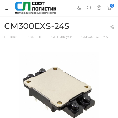
0
CM300EXS-24S
—
—
—
Главная
Каталог
IGBT модули
CM300EXS-24S