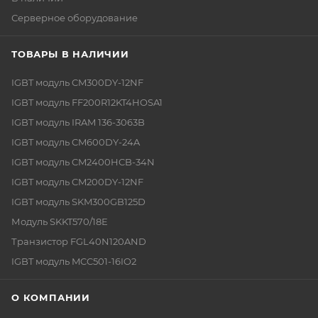
Серверное оборудование
ТОВАРЫ В НАЛИЧИИ
IGBT модуль CM300DY-12NF
IGBT модуль FF200R12KT4HOSA1
IGBT модуль IRAM 136-3063B
IGBT модуль CM600DY-24A
IGBT модуль CM2400HCB-34N
IGBT модуль CM200DY-12NF
IGBT модуль SKM300GB125D
Модуль SKKT570/18E
Транзистор FGL40N120AND
IGBT модуль MCC501-16IO2
О КОМПАНИИ