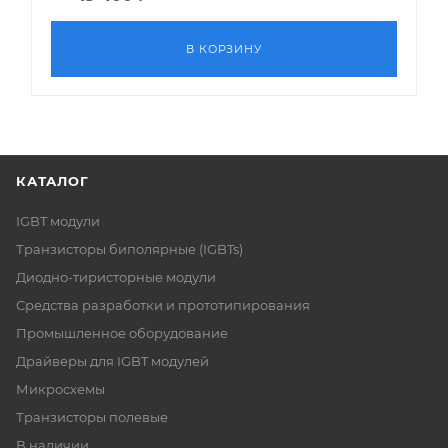
В КОРЗИНУ
КАТАЛОГ
IGBT модули
Транзисторы биполярные (IGBTs)
Диодно-тиристорные модули
Средства разработки и прототипирования
Промышленное оборудование
Драйверы для IGBT модулей
Микросхемы
Транзисторы полевые
В наличии