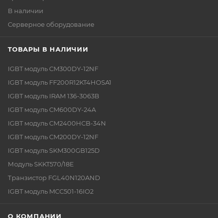
В наличии
Серверное оборудование
ТОВАРЫ В НАЛИЧИИ
IGBT модуль CM300DY-12NF
IGBT модуль FF200R12KT4HOSA1
IGBT модуль IRAM 136-3063B
IGBT модуль CM600DY-24A
IGBT модуль CM2400HCB-34N
IGBT модуль CM200DY-12NF
IGBT модуль SKM300GB125D
Модуль SKKT570/18E
Транзистор FGL40N120AND
IGBT модуль MCC501-16IO2
О КОМПАНИИ