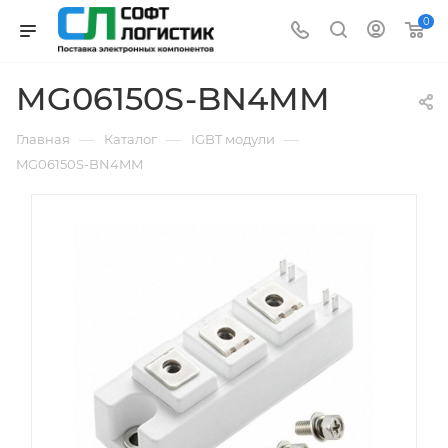
0
MG06150S-BN4MM
—
—
—
Главная
Каталог
IGBT модули
MG06150S-BN4MM