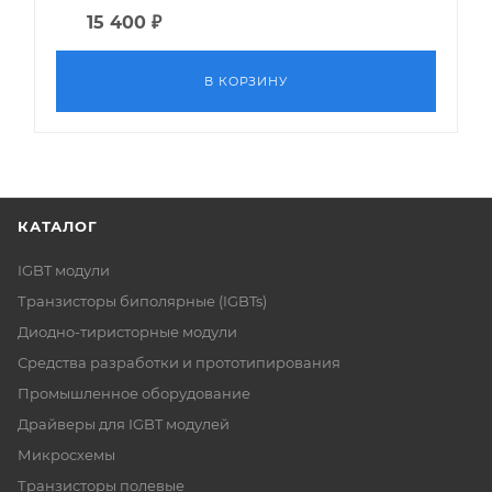
15 400
₽
В КОРЗИНУ
КАТАЛОГ
IGBT модули
Транзисторы биполярные (IGBTs)
Диодно-тиристорные модули
Средства разработки и прототипирования
Промышленное оборудование
Драйверы для IGBT модулей
Микросхемы
Транзисторы полевые