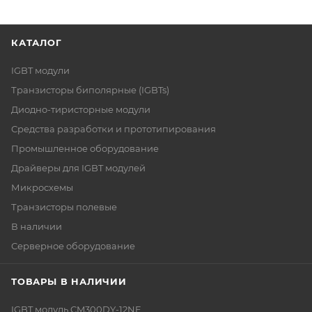
КАТАЛОГ
IGBT модули
Транзисторы биполярные (IGBTs)
Диодно-тиристорные модули
Средства разработки и прототипирования
Промышленное оборудование
Драйверы для IGBT модулей
Микросхемы
Транзисторы полевые
В наличии
Серверное оборудование
ТОВАРЫ В НАЛИЧИИ
IGBT модуль CM300DY-12NF