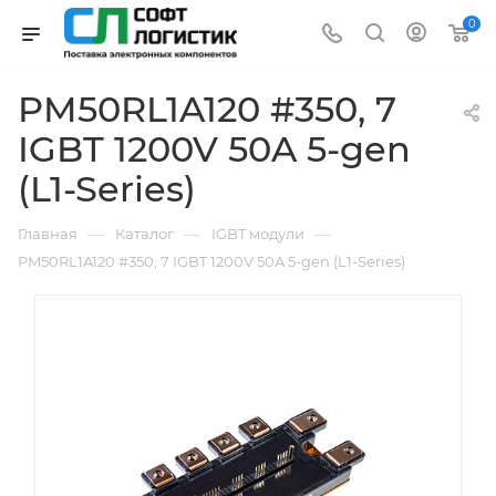
0
PM50RL1A120 #350, 7
IGBT 1200V 50A 5-gen
(L1-Series)
—
—
—
Главная
Каталог
IGBT модули
PM50RL1A120 #350, 7 IGBT 1200V 50A 5-gen (L1-Series)