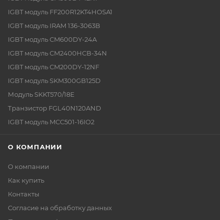
IGBT модуль FF200R12KT4HOSA1
IGBT модуль IRAM 136-3063B
IGBT модуль CM600DY-24A
IGBT модуль CM2400HCB-34N
IGBT модуль CM200DY-12NF
IGBT модуль SKM300GB125D
Модуль SKKT570/18E
Транзистор FGL40N120AND
IGBT модуль MCC501-16IO2
О КОМПАНИИ
О компании
Как купить
Контакты
Согласие на обработку данных