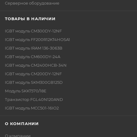
Серверное оборудование
ТОВАРЫ В НАЛИЧИИ
IGBT модуль CM300DY-12NF
IGBT модуль FF200R12KT4HOSA1
IGBT модуль IRAM 136-3063B
IGBT модуль CM600DY-24A
IGBT модуль CM2400HCB-34N
IGBT модуль CM200DY-12NF
IGBT модуль SKM300GB125D
Модуль SKKT570/18E
Транзистор FGL40N120AND
IGBT модуль MCC501-16IO2
О КОМПАНИИ
О компании