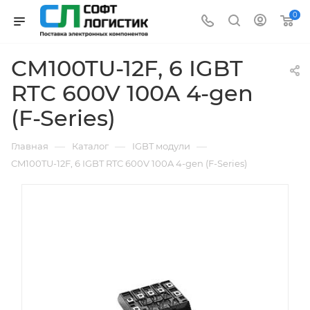
0
CM100TU-12F, 6 IGBT
RTC 600V 100A 4-gen
(F-Series)
—
—
—
Главная
Каталог
IGBT модули
CM100TU-12F, 6 IGBT RTC 600V 100A 4-gen (F-Series)