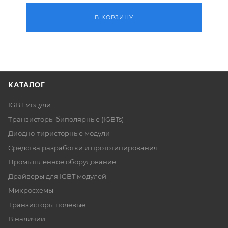
В КОРЗИНУ
КАТАЛОГ
IGBT модули
Транзисторы биполярные (IGBTs)
Диодно-тиристорные модули
Средства разработки и прототипирования
Промышленное оборудование
Драйверы для IGBT модулей
Микросхемы
Транзисторы полевые
В наличии