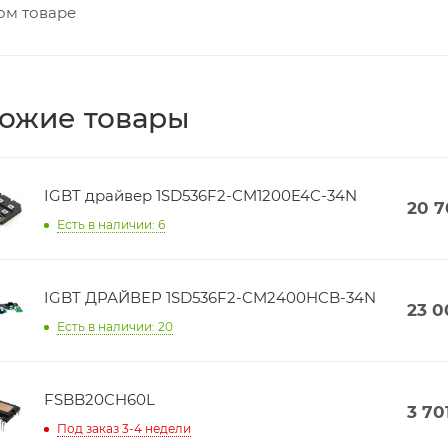
ом товаре
ожие товары
IGBT драйвер 1SD536F2-CM1200E4C-34N
20 
Есть в наличии: 6
IGBT ДРАЙВЕР 1SD536F2-CM2400HCB-34N
23 0
Есть в наличии: 20
FSBB20CH60L
3 70
Под заказ 3-4 недели