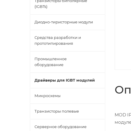
Транзисторы биполярные
(IGBTs)
Диодно-тиристорные модули
Средства разработки и
прототипирования
Промышленное
оборудование
Драйверы для IGBT модулей
Оп
Микросхемы
Транзисторы полевые
MOD IP
модул
Серверное оборудование