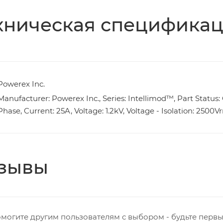
хническая специфика
Powerex Inc.
Manufacturer: Powerex Inc., Series: Intellimod™, Part Status: 
Phase, Current: 25A, Voltage: 1.2kV, Voltage - Isolation: 250
зывы
могите другим пользователям с выбором - будьте первы