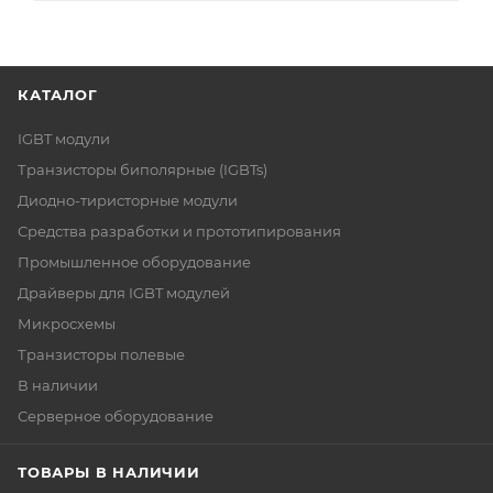
КАТАЛОГ
IGBT модули
Транзисторы биполярные (IGBTs)
Диодно-тиристорные модули
Средства разработки и прототипирования
Промышленное оборудование
Драйверы для IGBT модулей
Микросхемы
Транзисторы полевые
В наличии
Серверное оборудование
ТОВАРЫ В НАЛИЧИИ