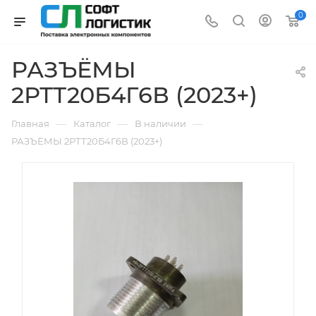
0
РАЗЪЁМЫ
2РТТ20Б4Г6В (2023+)
—
—
—
Главная
Каталог
В наличии
РАЗЪЁМЫ 2РТТ20Б4Г6В (2023+)