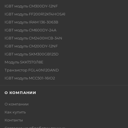
IGBT модуль CM300DY-12NF
IGBT модуль FF200R12KT4HOSA1
IGBT модуль IRAM 136-3063B
IGBT модуль CM600DY-24A
IGBT модуль CM2400HCB-34N
IGBT модуль CM200DY-12NF
IGBT модуль SKM300GB125D
Модуль SKKT570/18E
Транзистор FGL40N120AND
IGBT модуль MCC501-16IO2
О КОМПАНИИ
О компании
Как купить
Контакты