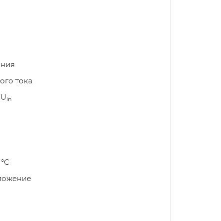
ания
ого тока
 U
in
 °C
оложение