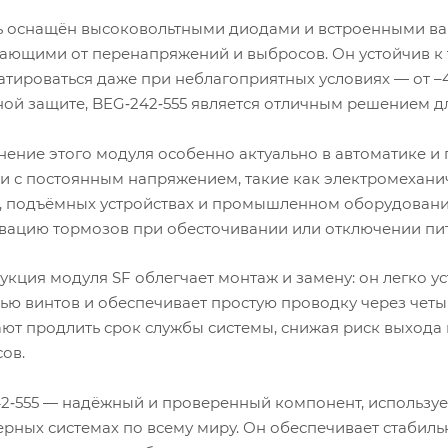
 оснащён высоковольтными диодами и встроенными вар
ющими от перенапряжений и выбросов. Он устойчив к т
атироваться даже при неблагоприятных условиях — от –4
ой защите, BEG‑242‑555 является отличным решением д
ение этого модуля особенно актуально в автоматике и 
и с постоянным напряжением, такие как электромеханич
, подъёмных устройствах и промышленном оборудовани
вацию тормозов при обесточивании или отключении пи
укция модуля SF облегчает монтаж и замену: он легко у
ю винтов и обеспечивает простую проводку через четы
ют продлить срок службы системы, снижая риск выхода 
ов.
2‑555 — надёжный и проверенный компонент, использу
рных системах по всему миру. Он обеспечивает стабиль