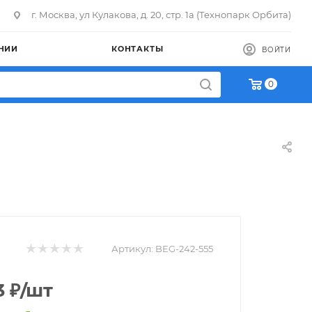
г. Москва, ул Кулакова, д. 20, стр. 1а (Технопарк Орбита)
НИИ
КОНТАКТЫ
ВОЙТИ
0
Артикул:
BEG-242-555
3
₽
/шт