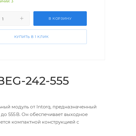
ичии: 3
В КОРЗИНУ
КУПИТЬ В 1 КЛИК
EG-242-555
ый модуль от Intorq, предназначенный
до 555 В. Он обеспечивает выходное
чается компактной конструкцией с