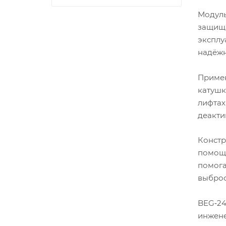
Модуль
защища
эксплу
надёжн
Примен
катушк
лифтах
деакти
Констр
помощь
помога
выброс
BEG‑24
инжене