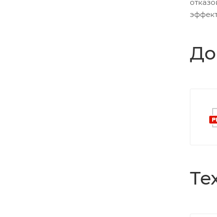
отказо
эффект
До
Те