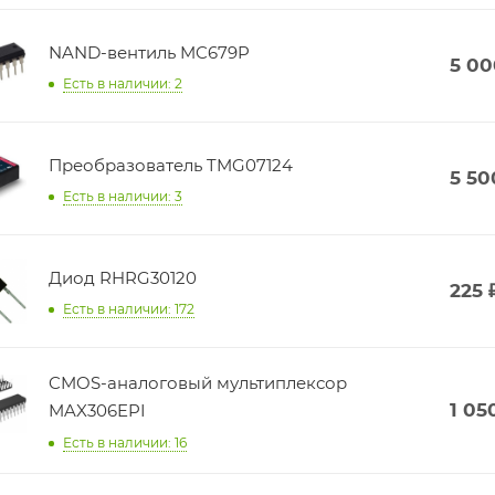
NAND-вентиль MC679P
5 00
Есть в наличии: 2
Преобразователь TMG07124
5 50
Есть в наличии: 3
Диод RHRG30120
225
Есть в наличии: 172
CMOS-аналоговый мультиплексор
1 05
MAX306EPI
Есть в наличии: 16