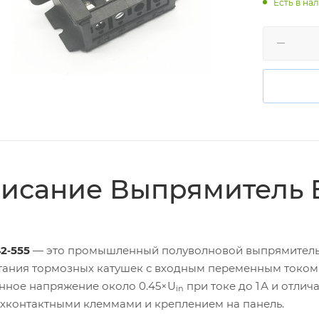
Есть в нал
исание Выпрямитель B
2‑555
— это промышленный полуволновой выпрямительн
тания тормозных катушек с входным переменным током 
нное напряжение около 0.45×U
при токе до 1 А и отли
in
хконтактными клеммами и креплением на панель.