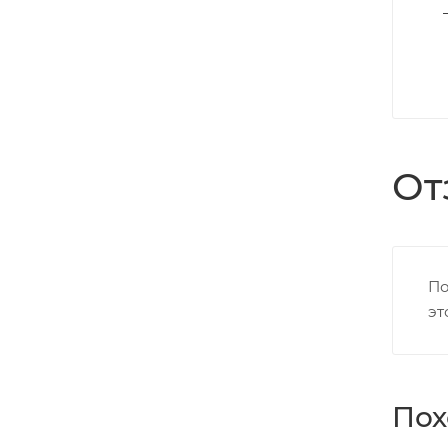
От
По
эт
Пох