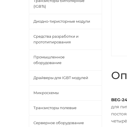
Транзисторы биполярные
(IGBTs)
Диодно-тиристорные модули
Средства разработки и
прототипирования
Промышленное
оборудование
Оп
Драйверы для IGBT модулей
Микросхемы
BEG‑24
для пи
Транзисторы полевые
постоя
четырё
Серверное оборудование